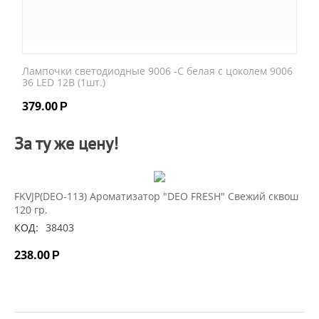
Лампочки светодиодные 9006 -C белая с цоколем 9006
36 LED 12В (1шт.)
379.00
Р
За ту же цену!
FKVJP(DEO-113) Ароматизатор "DEO FRESH" Свежий сквош
120 гр.
КОД:
38403
238.00
Р