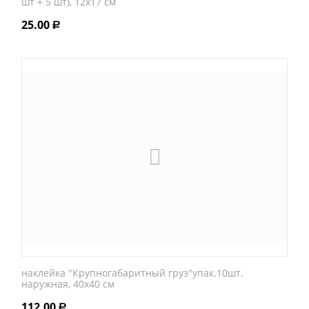
шт + 5 шт), 12х17 см
25.00
Р
наклейка "Крупногабаритный груз"упак.10шт.
наружная, 40х40 см
112.00
Р