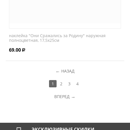
наклейка "Они Сражались за Родину" наружная
полноцветная, 17,5х25см
69.00
Р
НАЗАД
1
2
3
4
ВПЕРЕД
ЭКСКЛЮЗИВНЫЕ СКИДКИ