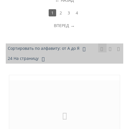
НАЗАД
1
2
3
4
ВПЕРЕД
Сортировать по алфавиту: от А до Я
24 На страницу