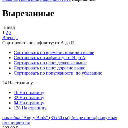
Вырезанные
Назад
1
2
3
Вперед
Сортировать по алфавиту: от А до Я
Сортировать по времени: новинки выше
Сортировать по алфавиту: от Я до А
Сортировать по цене: дешевые выше
Сортировать по цене: дорогие выше
Сортировать по популярности: по убыванию
24 На страницу
16 На страницу
32 На страницу
64 На страницу
128 На страницу
наклейка "Angry Birds" (35х50 см), (вырезанная),наружная
полноцветная
203.00
Р