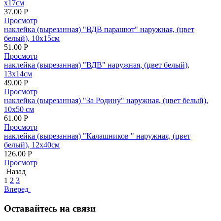
х17см
37.00
Р
Просмотр
наклейка (вырезанная) "ВДВ парашют" наружная, (цвет
белый), 10х15см
51.00
Р
Просмотр
наклейка (вырезанная) "ВДВ" наружная, (цвет белый),
13х14см
49.00
Р
Просмотр
наклейка (вырезанная) "За Родину" наружная, (цвет белый),
10х50 см
61.00
Р
Просмотр
наклейка (вырезанная) "Калашников " наружная, (цвет
белый), 12х40см
126.00
Р
Просмотр
Назад
1
2
3
Вперед
Оставайтесь на связи