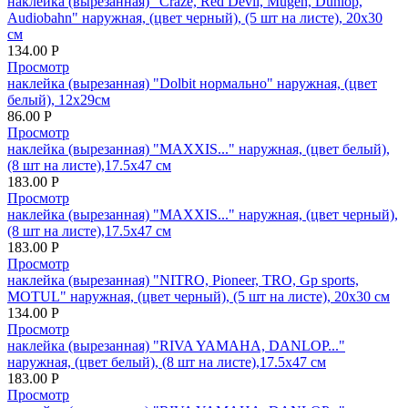
наклейка (вырезанная) "Craze, Red Devil, Mugen, Dunlop,
Audiobahn" наружная, (цвет черный), (5 шт на листе), 20х30
см
134.00
Р
Просмотр
наклейка (вырезанная) "Dolbit нормально" наружная, (цвет
белый), 12х29см
86.00
Р
Просмотр
наклейка (вырезанная) "MAXXIS..." наружная, (цвет белый),
(8 шт на листе),17.5х47 см
183.00
Р
Просмотр
наклейка (вырезанная) "MAXXIS..." наружная, (цвет черный),
(8 шт на листе),17.5х47 см
183.00
Р
Просмотр
наклейка (вырезанная) "NITRO, Pioneer, TRO, Gp sports,
MOTUL" наружная, (цвет черный), (5 шт на листе), 20х30 см
134.00
Р
Просмотр
наклейка (вырезанная) "RIVA YAMAHA, DANLOP..."
наружная, (цвет белый), (8 шт на листе),17.5х47 см
183.00
Р
Просмотр