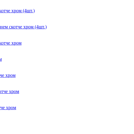
отче хром (4шт.)
ем скотче хром (4шт.)
котче хром
м
че хром
отче хром
че хром