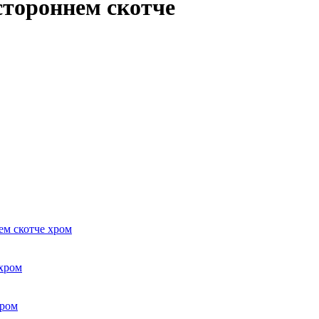
стороннем скотче
м скотче хром
 хром
хром