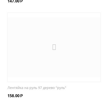
147.00
Р
Лентяйка на руль 97 дерево "руль"
158.00
Р