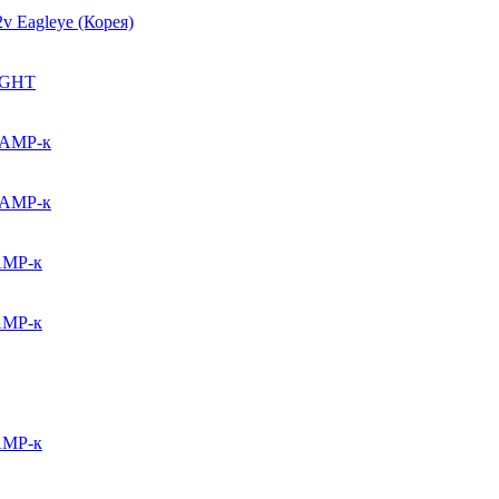
 Eagleye (Корея)
IGHT
 AMP-к
 AMP-к
AMP-к
AMP-к
AMP-к