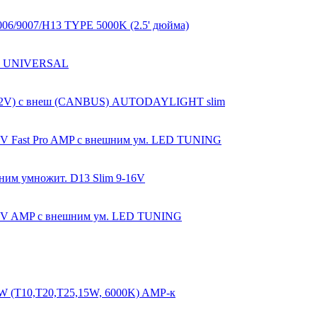
06/9007/H13 TYPE 5000K (2.5' дюйма)
 X1 UNIVERSAL
m (12V) с внеш (CANBUS) AUTODAYLIGHT slim
12V Fast Pro AMP с внешним ум. LED TUNING
шним умножит. D13 Slim 9-16V
 12V AMP с внешним ум. LED TUNING
W (T10,T20,T25,15W, 6000K) AMP-к