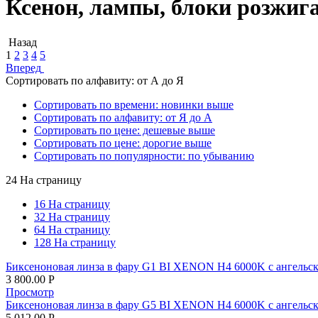
Ксенон, лампы, блоки розжига 
Назад
1
2
3
4
5
Вперед
Сортировать по алфавиту: от А до Я
Сортировать по времени: новинки выше
Сортировать по алфавиту: от Я до А
Сортировать по цене: дешевые выше
Сортировать по цене: дорогие выше
Сортировать по популярности: по убыванию
24 На страницу
16 На страницу
32 На страницу
64 На страницу
128 На страницу
Биксеноновая линза в фару G1 BI XENON H4 6000K с ангельски
3 800.00
Р
Просмотр
Биксеноновая линза в фару G5 BI XENON H4 6000K с ангельски
5 012.00
Р