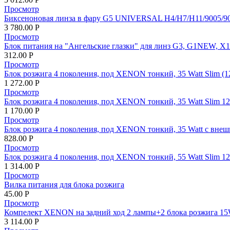
Просмотр
Биксеноновая линза в фару G5 UNIVERSAL H4/H7/H11/9005/90
3 780.00
Р
Просмотр
Блок питания на "Ангельские глазки" для линз G3, G1NEW,
312.00
Р
Просмотр
Блок розжига 4 поколения, под XENON тонкий, 35 Watt Sli
1 272.00
Р
Просмотр
Блок розжига 4 поколения, под XENON тонкий, 35 Watt Slim 
1 170.00
Р
Просмотр
Блок розжига 4 поколения, под XENON тонкий, 35 Watt с вне
828.00
Р
Просмотр
Блок розжига 4 поколения, под XENON тонкий, 55 Watt Slim
1 314.00
Р
Просмотр
Вилка питания для блока розжига
45.00
Р
Просмотр
Компелект XENON на задний ход 2 лампы+2 блока розжига 15
3 114.00
Р