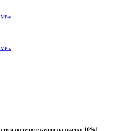
AMP-к
AMP-к
сти и получите купон на скидку 10%!