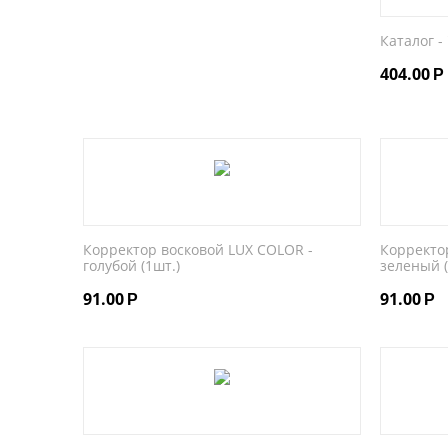
Каталог -
404.00
Р
Корректор восковой LUX COLOR -
Корректо
голубой (1шт.)
зеленый (
91.00
91.00
Р
Р