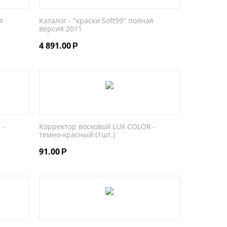
я
Каталог - "краски Soft99" полная
версия 2011
4 891.00
Р
 -
Корректор восковой LUX COLOR -
темно-красный (1шт.)
91.00
Р