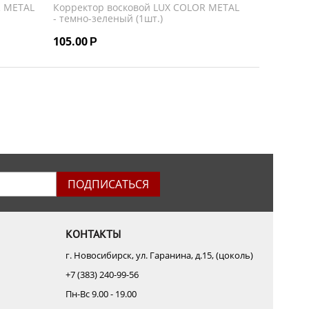
R METAL
Корректор восковой LUX COLOR METAL
- темно-зеленый (1шт.)
105.00
Р
ПОДПИСАТЬСЯ
КОНТАКТЫ
г. Новосибирск, ул. Гаранина, д.15, (цоколь)
+7 (383) 240-99-56
Пн-Вс 9.00 - 19.00