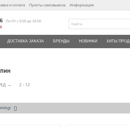
авка и оплата
Пункты самовывоза
Информация
6
Пн-Пт с 9:00 до 18:00
к
ДОСТАВКА ЗАКАЗА
БРЕНДЫ
НОВИНКИ
ХИТЫ ПРО
апин
РЕД
2 - 12
аницу