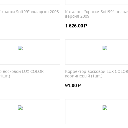
 "краски Soft99" вкладыш 2008
Каталог - "краски Soft99" полна
версия 2009
1 626.00
Р
р восковой LUX COLOR -
Корректор восковой LUX COLOR
1шт.)
коричневый (1шт.)
91.00
Р