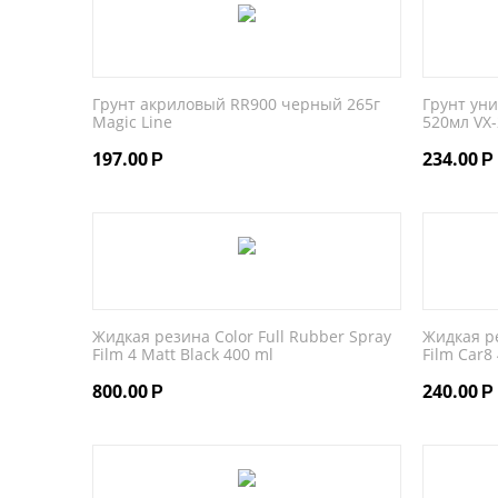
Грунт акриловый RR900 черный 265г
Грунт ун
Magic Line
520мл VX-
197.00
234.00
Р
Р
Жидкая резина Color Full Rubber Spray
Жидкая ре
Film 4 Matt Black 400 ml
Film Car8 
800.00
240.00
Р
Р