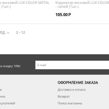
р восковой LUX COLOR METAL
Корректор восковой LUX COLO
 (1шт.)
- синий (1шт.)
105.00
Р
РЕД
2 - 12
а скидку 10%!
ОФОРМЛЕНИЕ ЗАКАЗА
и
Доставка и оплата
зина
Возврат
купателей
Поиск магазина