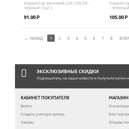
Корректор восковой LUX COLOR -
Корректо
черный (1шт.)
- зеленый
91.00
105.00
Р
Р
НАЗАД
1
2
3
4
5
6
7
8
ВПЕ
ЭКСКЛЮЗИВНЫЕ СКИДКИ
Подпишитесь на наши новости и получите купон н
КАБИНЕТ ПОКУПАТЕЛЯ
МАГАЗИН
Войти
О компани
Создать учетную запись
Блог мага
Заказы
Отзывы по