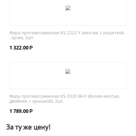
Фара противотуманная KS-2222 Y (желтая, с решеткой,
, хром), 2шт.
1 322.00
Р
Фара противотуманная KS-3333 W+Y (белая+желтая,
двойная, с крышкой), 2шт.
1 789.00
Р
За ту же цену!