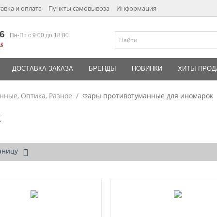
авка и оплата
Пункты самовывоза
Информация
6
Пн-Пт с 9:00 до 18:00
к
ДОСТАВКА ЗАКАЗА
БРЕНДЫ
НОВИНКИ
ХИТЫ ПРО
нные, Оптика, Разное
/
Фары противотуманные для иномарок
к
аницу