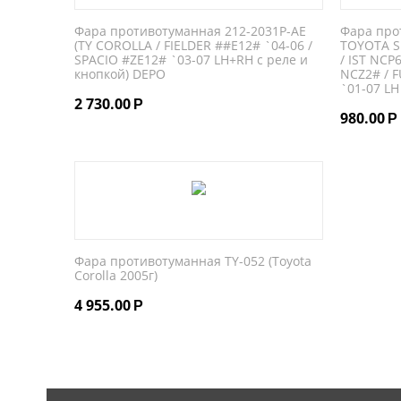
Фара противотуманная 212-2031P-AE
Фара про
(TY COROLLA / FIELDER ##E12# `04-06 /
TOYOTA S
SPACIO #ZE12# `03-07 LH+RH с реле и
/ IST NCP
кнопкой) DEPO
NCZ2# / 
`01-07 LH
2 730.00
Р
980.00
Р
Фара противотуманная TY-052 (Toyota
Corolla 2005г)
4 955.00
Р