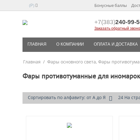
(
)
Бонусные баллы
Дост
Р
+7(383)
240-99-5
Заказать обратный звоно
ГЛАВНАЯ
О КОМПАНИИ
ОПЛАТА И ДОСТАВКА
Главная
/
Фары основного света, Фары противотума
Фары противотуманные для иномаро
Сортировать по алфавиту: от А до Я
24 На стр