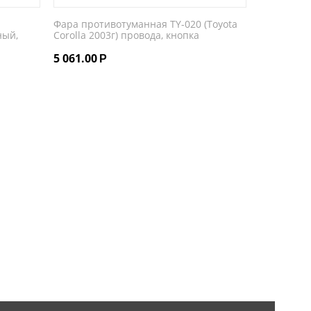
Фара противотуманная TY-020 (Toyota
ный,
Corolla 2003г) провода, кнопка
5 061.00
Р