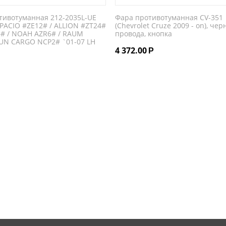
тивотуманная 212-2035L-UE
Фара противотуманная CV-351
PACIO #ZE12# / ALLION #ZT24#
(Chevrolet Cruze 2009 - on), чер
6# / NOAH AZR6# / RAUM
провода, кнопка
FUN CARGO NCP2# `01-07 LH
4 372.00
Р